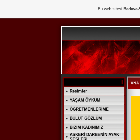
Bu web sitesi
Bedava-
ANA
Resimler
YAŞAM ÖYKÜM
ÖĞRETMENLERİME
BULUT GÖZLÜM
BİZİM KADINIMIZ
ASKERİ DARBENİN AYAK
SESLERİ