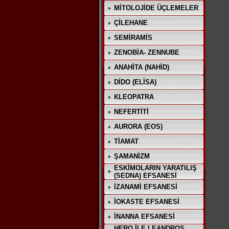
MİTOLOJİDE ÜÇLEMELER
ÇİLEHANE
SEMİRAMİS
ZENOBİA- ZENNUBE
ANAHİTA (NAHİD)
DİDO (ELİSA)
KLEOPATRA
NEFERTİTİ
AURORA (EOS)
TİAMAT
ŞAMANİZM
ESKİMOLARIN YARATILIŞ
(SEDNA) EFSANESİ
İZANAMİ EFSANESİ
İOKASTE EFSANESİ
İNANNA EFSANESİ
HERO İLE LEANDROS