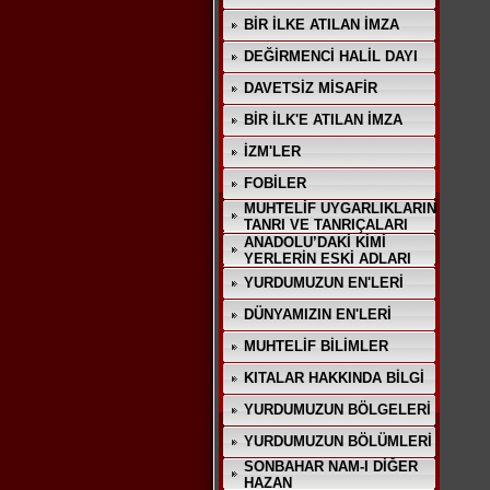
BİR İLKE ATILAN İMZA
DEĞİRMENCİ HALİL DAYI
DAVETSİZ MİSAFİR
BİR İLK'E ATILAN İMZA
İZM'LER
FOBİLER
MUHTELİF UYGARLIKLARIN
TANRI VE TANRIÇALARI
ANADOLU’DAKİ KİMİ
YERLERİN ESKİ ADLARI
YURDUMUZUN EN'LERİ
DÜNYAMIZIN EN'LERİ
MUHTELİF BİLİMLER
KITALAR HAKKINDA BİLGİ
YURDUMUZUN BÖLGELERİ
YURDUMUZUN BÖLÜMLERİ
SONBAHAR NAM-I DİĞER
HAZAN