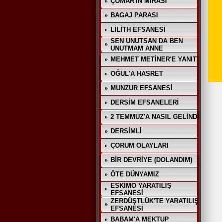
ÇOMAR'IN MİRASI
BAGAJ PARASI
LİLİTH EFSANESİ
SEN UNUTSAN DA BEN
UNUTMAM ANNE
MEHMET METİNER'E YANIT
OĞUL'A HASRET
MUNZUR EFSANESİ
DERSİM EFSANELERİ
2 TEMMUZ'A NASIL GELİNDİ
DERSİMLİ
ÇORUM OLAYLARI
BİR DEVRİYE (DOLANDIM)
ÖTE DÜNYAMIZ
ESKİMO YARATILIŞ
EFSANESİ
ZERDÜŞTLÜK'TE YARATILIŞ
EFSANESİ
BABAM'A MEKTUP