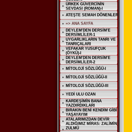
ÜRKEK GÜVERCİNİN
SEVDASI (ROMAN)-I
ATEŞTE SEMAH DÖNENLER
=> ANA SAYFA
DEYLEM'DEN DERSİM'E
DERSİMLİLER-1
UYGARLIKLARIN TANRI VE
TANRIÇALARI
VEFAKAR YUSUFÇUK
(ÖYKÜ)-I
DEYLEM'DEN DERSİM'E
DERSİMLİLER-2
MİTOLOJİ SÖZLÜĞÜ-I
MİTOLOJİ SÖZLÜĞÜ-II
MİTOLOJİ SÖZLÜĞÜ-III
YEDİ ULU OZAN
KARDEŞİMİN BANA
YAZDIRDIKLARI
BIRAKIN BENİ KENDİM GİBİ
YAŞAYAYIM
ATALARIMIZDAN DEVİR
ALDIĞIMIZ MİRAS: ZALİMİN
ZULMÜ