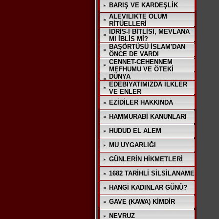
BARIŞ VE KARDEŞLİK
ALEVİLİKTE ÖLÜM
RİTÜELLERİ
İDRİS-İ BİTLİSİ, MEVLANA
MI İBLİS Mİ?
BAŞÖRTÜSÜ İSLAM'DAN
ÖNCE DE VARDI
CENNET-CEHENNEM
MEFHUMU VE ÖTEKİ
DÜNYA
EDEBİYATIMIZDA İLKLER
VE ENLER
EZİDİLER HAKKINDA
HAMMURABİ KANUNLARI
HUDUD EL ALEM
MU UYGARLIĞI
GÜNLERİN HİKMETLERİ
1682 TARİHLİ SİLSİLANAME
HANGİ KADINLAR GÜNÜ?
GAVE (KAWA) KİMDİR
NEVRUZ