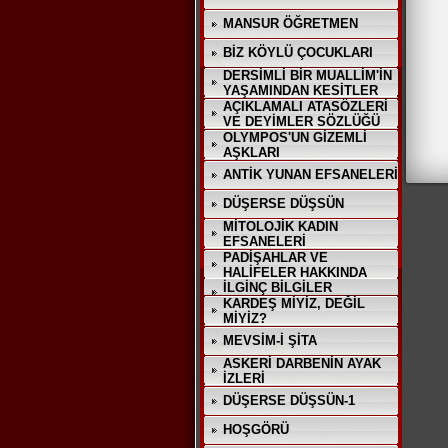
MANSUR ÖĞRETMEN
BİZ KÖYLÜ ÇOCUKLARI
DERSİMLİ BİR MUALLİM'İN
YAŞAMINDAN KESİTLER
AÇIKLAMALI ATASÖZLERİ
VE DEYİMLER SÖZLÜĞÜ
OLYMPOS'UN GİZEMLİ
AŞKLARI
ANTİK YUNAN EFSANELERİ
DÜŞERSE DÜŞSÜN
MİTOLOJİK KADIN
EFSANELERİ
PADİŞAHLAR VE
HALİFELER HAKKINDA
İLGİNÇ BİLGİLER
KARDEŞ MİYİZ, DEĞİL
MİYİZ?
MEVSİM-İ ŞİTA
ASKERİ DARBENİN AYAK
İZLERİ
DÜŞERSE DÜŞSÜN-1
HOŞGÖRÜ