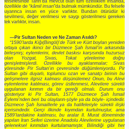
felsefesinde Tanrı’da mevcut olan tüm özellikleri insanda,
özellikle de “
kâmil insan
”da bulmak mümkündür. Bu felsefe
uyarınca insan en yüce varlıktır. Bundan ötürüdür ki
sevilmesi, değer verilmesi ve saygı gösterilmesi gereken
tek varlıktır, insan.
—Pir Sultan Neden ve Ne Zaman Asıldı?
“1590’larda Kiğı(Bingöl)’de Türk ve Kürt boyları yeniden
ortaya çıkan ikinci bir Düzmece Şah İsmail’in arkasında
birleşmiş; eylemlerini, devlet baskısı karşısında huzursuz
olan Yozgat, Sivas, Tokat yörelerine doğru
genişletmişlerdi. Özellikle bu ayaklanmalar; Sivas
yöresinde Pir Sultan’ın çevresinde düğümleniyordu. Pir
Sultan gibi duyarlı, toplumcu ozan ve sanatçı birinin bu
gelişmelere ilgisiz kalması düşünülemez Onun, bu Alevi
eylemlerine katılması, görev üstlenmesi, Alevilere sürekli
uygulanan kırımın da bir gereği olmalı. Durum onu
gösteriyor ki Pir Sultan, 1577 Düzmece Şah İsmail
Eylemi’nden beri bu olayların-şöyle ya da böyle- içindedir.
Düzmece Şah İsmaillerle ya da halifeleriyle sürekli ilişki
içerisindedir. Gerçi ilkinde kıyımdan kurtulmuştur, ama
1589’lardakine katılması, bu aralar II. Murat döneminde
yapılan İran Seferi üzerine Anadolu Alevilerine uygulanan
geleneksel kırımdan kurtulamamıştır. Bilindiği gibi her