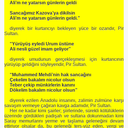
Ali’m ne yatarsın günlerin geldi
Sancağımız Kazova’ya dikilsin
Ali’m ne yatarsın günlerin geldi.”
diyerek bir kurtarıcıyı bekleyen yüce bir ozandır, Pir
Sultan.
“Yürüyüş eyledi Urum üstüne
Ali nesli güzel imam geliyor”
diyerek umudunun gerçekleşmesi için kurtarıcının
yürüyüp geldiğini söyleyendir, Pir Sultan.
“Muhammed Mehdi’nin hak sancağını
Çekelim bakalım nicolur olsun
Teber çekip münkirlerin kanını
Dökelim bakalım nicolur olsun”
diyerek ezilen Anadolu insanını, zalimin zulmüne karşı
savaşım vermeye çağıran kavga adamıdır, Pir Sultan.
Her ne kadar kimi şairler; şiirlerinde, sürekli kötülüklerin
üzerinde gördükleri padişah ve sultana dokunmadan kimi
Saray memurlarını yerme ve taşlama geleneğini devam
ettiriyor olsalar da, bu geleneği ters-yüz eden, yergi ve