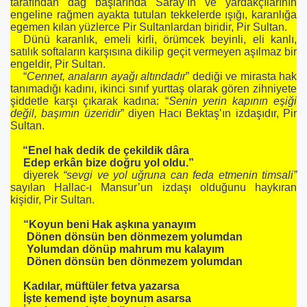
tarafından dağ başlarında Saray’ın ve yardakçılarının
engeline rağmen ayakta tutulan tekkelerde ışığı, karanlığa
egemen kılan yüzlerce Pir Sultanlardan biridir, Pir Sultan.
Dünü karanlık, emeli kirli, örümcek beyinli, eli kanlı,
satılık softaların karşısına dikilip geçit vermeyen aşılmaz bir
engeldir, Pir Sultan.
“
Cennet, anaların ayağı altındadır
” dediği ve mirasta hak
tanımadığı kadını, ikinci sınıf yurttaş olarak gören zihniyete
şiddetle karşı çıkarak kadına: “
Senin yerin kapının eşiği
değil, başımın üzeridir
” diyen Hacı Bektaş’ın izdaşıdır, Pir
Sultan.
“Enel hak dedik de çekildik dâra
Edep erkân bize doğru yol oldu.”
diyerek
“sevgi ve yol uğruna can feda etmenin timsali”
sayılan Hallac-ı Mansur’un izdaşı olduğunu haykıran
kişidir, Pir Sultan.
“Koyun beni Hak aşkına yanayım
Dönen dönsün ben dönmezem yolumdan
Yolumdan dönüp mahrum mu kalayım
Dönen dönsün ben dönmezem yolumdan
Kadılar, müftüler fetva yazarsa
İşte kemend işte boynum asarsa