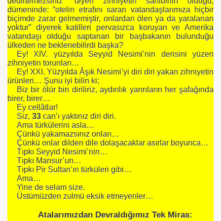
dedirtemezsiniz” diyen zihniyetin sahibinin olduğu,
dümeninde: “otelin etrafını saran vatandaşlarımıza hiçbir
biçimde zarar gelmemiştir, onlardan ölen ya da yaralanan
yoktur” diyerek katilleri pervasızca koruyan ve Amerika
vatandaşı olduğu saptanan bir başbakanın bulunduğu
ülkeden ne beklenebilirdi başka?
Ey! XIV. yüzyılda Seyyid Nesimi’nin derisini yüzen
zihniyetin torunları…
Ey! XXI. Yüzyılda Âşık Nesimi’yi diri diri yakan zihniyetin
ürünleri… Şunu iyi bilin ki;
Biz bir ölür bin diriliriz, aydınlık yarınların her şafağında
birer, birer…
Ey cellâtlar!
Siz,
33
can’ı yaktınız diri diri.
Ama türkülerini asla…
Çünkü yakamazsınız onları…
Çünkü onlar dilden dile dolaşacaklar asırlar boyunca…
Tıpkı Seyyid Nesimi’nin…
Tıpkı Mansur’un…
Tıpkı Pir Sultan’ın türküleri gibi…
Ama…
Yine de selam size.
Üstümüzden zulmü eksik etmeyenler…
Atalarımızdan Devraldığımız Tek Miras:
SANESİ