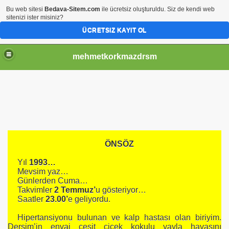
Bu web sitesi
Bedava-Sitem.com
ile ücretsiz oluşturuldu. Siz de kendi web
sitenizi ister misiniz?
ÜCRETSIZ KAYIT OL
mehmetkorkmazdrsm
ÖNSÖZ
Yıl
1993…
Mevsim yaz…
Günlerden Cuma…
Rİ
Takvimler
2 Temmuz’
u gösteriyor…
Saatler
23.00’
e geliyordu.
ROMAN)-I
Hipertansiyonu bulunan ve kalp hastası olan biriyim.
Dersim’in envai çeşit çiçek kokulu yayla havasını