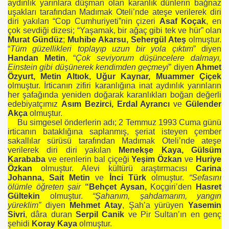
aydınlık yarınlara düşman olan karanlık dünlerin bağnaz
uşakları tarafından Madımak Oteli’nde ateşe verilerek diri
diri yakılan “Cop Cumhuriyeti”nin çizeri
Asaf Koçak
, en
çok sevdiği dizesi; “Yaşamak, bir ağaç gibi tek ve hür” olan
Murat Gündüz
;
Muhibe Akarsu, Sehergül Ateş
olmuştur.
“
Tüm güzellikleri toplayıp uzun bir yola çıktım
” diyen
Handan Metin
, “
Çok seviyorum düşüncelere dalmayı,
Einstein gibi düşünerek kendimden geçmeyi
” diyen
Ahmet
Özyurt, Metin Altıok, Uğur Kaynar, Muammer Çiçek
A) EFSANESİ
olmuştur. İrticanın zifiri karanlığına inat aydınlık yarınların
her şafağında yeniden doğarak karanlıkları boğan değerli
edebiyatçımız
Asım Bezirci, Erdal Ayrancı
ve
Gülender
Akça
olmuştur.
Bu simgesel önderlerin adı; 2 Temmuz 1993 Cuma günü
irticanın bataklığına saplanmış, şeriat isteyen çember
sakallılar sürüsü tarafından Madımak Oteli’nde ateşe
verilerek diri diri yakılan
Menekşe Kaya, Gülsüm
Karababa
ve erenlerin bal çiçeği
Yeşim Özkan
ve
Huriye
Özkan
olmuştur. Alevi kültürü araştırmacısı
Carina
İ
Johanna, Sait Metin
ve
İnci Türk
olmuştur.
“Sefasını
ölümle öğreten şair
“Behçet Aysan,
Koçgiri’den
Hasret
Gültekin
olmuştur.
“Şahanım, şahdamarım, yangın
yüreklim”
diyen
Mehmet Atay
, Şah’a yürüyen
Yasemin
Sivri
, dâra duran
Serpil Canik
ve Pir Sultan’ın en genç
şehidi
Koray Kaya
olmuştur.