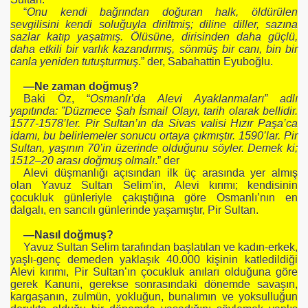
“
Onu kendi bağrından doğuran halk, öldürülen
sevgilisini kendi soluğuyla diriltmiş; diline diller, sazına
sazlar katıp yaşatmış. Ölüsüne, dirisinden daha güçlü,
daha etkili bir varlık kazandırmış, sönmüş bir canı, bin bir
canla yeniden tutuşturmuş
.” der, Sabahattin Eyuboğlu.
—Ne zaman doğmuş?
Baki Öz, “
Osmanlı’da Alevi Ayaklanmaları” adlı
yapıtında: ”Düzmece Şah İsmail Olayı, tarih olarak bellidir.
1577-1578’ler. Pir Sultan’ın da Sivas valisi Hızır Paşa’ca
idamı, bu belirlemeler sonucu ortaya çıkmıştır. 1590’lar. Pir
Sultan, yaşının 70’in üzerinde olduğunu söyler. Demek ki;
1512–20 arası doğmuş olmalı
.” der
Alevi düşmanlığı açısından ilk üç arasında yer almış
olan Yavuz Sultan Selim’in, Alevi kırımı; kendisinin
çocukluk günleriyle çakıştığına göre Osmanlı’nın en
dalgalı, en sancılı günlerinde yaşamıştır, Pir Sultan.
—Nasıl doğmuş?
Yavuz Sultan Selim tarafından başlatılan ve kadın-erkek,
yaşlı-genç demeden yaklaşık 40.000 kişinin katledildiği
Alevi kırımı, Pir Sultan’ın çocukluk anıları olduğuna göre
gerek Kanuni, gerekse sonrasındaki dönemde savaşın,
kargaşanın, zulmün, yokluğun, bunalımın ve yoksulluğun