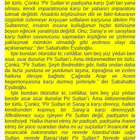
bir türlü. Çünkü “Pir Sultan’ın padişaha karşı Şah’tan yana
olması, kendi imparatoruna karşı bir yabancı imparatoru
tutmak değildir. Anadolu köylüsünün dili ve fakir-fukaranın
özgürlük özlemeye koşuşan softaların karşısına dikilen Pir
Sultanımız, insanın insana kulluğunun hiçbir türlüsüne
boyun eğecek yaratılışta değildi. Onu; Saray’a ve saraylara
karşı halkın savunucusu saymadan kişiliğine ve şiirlerine
yaklaşmak mümkün olmadığı gibi asılması olayı da
açıklanamaz
.” der Sabahattin Eyuboğlu.
İşte bundan ötürüdür ki; cellâtlar, tam beş yüz yıldan beri
asar, asar dururlar Pir Sultan’ı. Ama öldüremediler bir türlü.
Çünkü; “
Pir Sultan, Şeyh Bedreddin gibi, hatta ondan daha
da fazla yurduna ve yurdunun taşına, toprağına ve ezilen
halkına ölesiye bağlıdır. Çağında Arap ve Acem
hegemonyasına karşı durmuş şiirleriyle.”
der Sabahattin
Eyuboğlu.
İşte bundan ötürüdür ki; cellâtlar, tam beş yüz yıldan
beridir asar asar dururlar Pir Sultan’ı. Ama öldüremediler
bir türlü. Çünkü;
“Pir Sultan’ın Saray’a karşı direnişi, halkın
kendisinden kopmuş bir Saray’a karşı direnişiydi.
Affedilemez suçu işleyen Pir Sultan değil, padişahın ta
kendisiydi. Halka ihanet etmiş bir padişah, padişaha ihanet
etmiş bir yüce ozandan daha mı az suçludur? İnsancılık ve
insancalık bakımından ise nerede İstanbul’daki sağır
Sultan, nerede Banaz’daki Pir Sultan? Nerede güzel