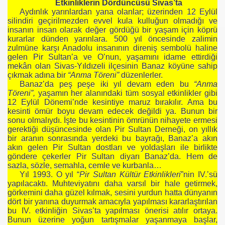
Etkinliklerin Dördüncüsü Sivas’ta
Aydınlık yarınlardan yana olanlar; üzerinden 12 Eylül
silindiri geçirilmezden evvel kula kulluğun olmadığı ve
insanın insan olarak değer gördüğü bir yaşam için köprü
kurarlar dünden yarınlara. 500 yıl öncesinde zalimin
zulmüne karşı Anadolu insanının direniş sembolü haline
gelen Pir Sultan’a ve O’nun, yaşamını idame ettirdiği
mekân olan Sivas-Yıldızeli ilçesinin Banaz köyüne sahip
çıkmak adına bir
“Anma Töreni”
düzenlerler.
Banaz’da peş peşe iki yıl devam eden bu
“Anma
Töreni”,
yaşamın her alanındaki tüm sosyal etkinlikler gibi
12 Eylül Dönemi’nde kesintiye maruz bırakılır. Ama bu
kesinti ömür boyu devam edecek değildi ya. Bunun bir
sonu olmalıydı. İşte bu kesintinin ömrünün nihayete ermesi
gerektiği düşüncesinde olan Pir Sultan Derneği, on yıllık
bir aranın sonrasında yerdeki bu bayrağı, Banaz’a akın
akın gelen Pir Sultan dostları ve yoldaşları ile birlikte
göndere çekerler Pir Sultan diyarı Banaz’da. Hem de
sazla, sözle, semahla, cemle ve kurbanla…
Yıl 1993. O yıl “
Pir Sultan Kültür Etkinlikleri
”nin IV.’sü
yapılacaktı. Muhteviyatını daha varsıl bir hale getirmek,
görkemini daha güzel kılmak, sesini yurdun hatta dünyanın
dört bir yanına duyurmak amacıyla yapılması kararlaştırılan
bu IV. etkinliğin Sivas’ta yapılması önerisi atılır ortaya.
Bunun üzerine yoğun tartışmalar yaşanmaya başlar,