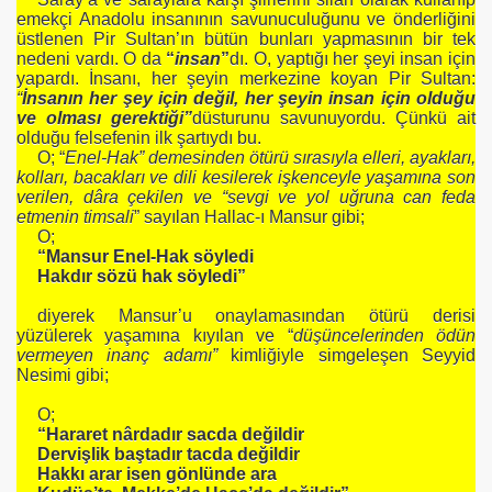
emekçi Anadolu insanının savunuculuğunu ve önderliğini
üstlenen Pir Sultan’ın bütün bunları yapmasının bir tek
nedeni vardı. O da
“
insan
”
dı. O, yaptığı her şeyi insan için
yapardı. İnsanı, her şeyin merkezine koyan Pir Sultan:
“
İnsanın her şey için değil, her şeyin insan için olduğu
ve olması gerektiği”
düsturunu savunuyordu. Çünkü ait
olduğu felsefenin ilk şartıydı bu.
O; “
Enel-Hak” demesinden ötürü sırasıyla elleri, ayakları,
kolları, bacakları ve dili kesilerek işkenceyle yaşamına son
verilen, dâra çekilen ve “sevgi ve yol uğruna can feda
etmenin timsali
” sayılan Hallac-ı Mansur gibi;
O;
“Mansur Enel-Hak söyledi
Hakdır sözü hak söyledi”
diyerek Mansur’u onaylamasından ötürü derisi
yüzülerek yaşamına kıyılan ve “
düşüncelerinden ödün
vermeyen inanç adamı”
kimliğiyle simgeleşen Seyyid
Nesimi gibi;
O;
“Hararet nârdadır sacda değildir
Dervişlik baştadır tacda değildir
Hakkı arar isen gönlünde ara