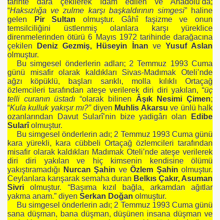
tarihte dâra çekilerek idam edilen ve Anadolu’da;
“
Haksızlığa ve zulme karşı başkaldırının simgesi
” haline
gelen
Pir Sultan
olmuştur. Gâhî faşizme ve onun
temsilciliğini üstlenmiş olanlara karşı yüreklice
direnmelerinden ötürü 6 Mayıs 1972 tarihinde darağacına
çekilen
Deniz Gezmiş, Hüseyin İnan
ve
Yusuf Aslan
N
olmuştur.
Bu simgesel önderlerin adları; 2 Temmuz 1993 Cuma
günü misafir olarak kaldıkları Sivas-Madımak Oteli’nde
ağzı köpüklü, başları sarıklı, molla kılıklı Ortaçağ
özlemcileri tarafından ateşe verilerek diri diri yakılan, “
üç
telli curanın üstadı
“olarak bilinen
Âşık Nesimi Çimen
;
“
Kula kulluk yakışır mı?”
diyen
Muhlis Akarsu
ve ünlü halk
ozanlarından Davut Sularî’nin bize yadigârı olan
Edibe
Sularî
olmuştur.
Bu simgesel önderlerin adı; 2 Temmuz 1993 Cuma günü
kara yürekli, kara cübbeli Ortaçağ özlemcileri tarafından
misafir olarak kaldıkları Madımak Oteli’nde ateşe verilerek
diri diri yakılan ve hiç kimsenin kendisine ölümü
yakıştıramadığı
Nurcan Şahin
ve
Özlem Şahin
olmuştur.
Ceylanlara karışarak semaha duran
Belkıs Çakır, Asuman
Sivri
olmuştur. “Başıma kızıl bağla, arkamdan ağıtlar
yakma anam.” diyen
Serkan Doğan
olmuştur.
Bu simgesel önderlerin adı; 2 Temmuz 1993 Cuma günü
sana düşman, bana düşman, düşünen insana düşman ve