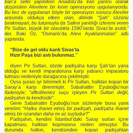
İran’a sefer yapılırken Anadolu’da İran yanlısı olarak
düşünülen Alevilere bir kırım operasyonu uygulanıyordu.
Bu kez de uygulanan böyle bir operasyon sonucu Aleviler
arasında oldukça etken olan, dilinde “Şah” sözünü
bırakmayan, bu tutumuyla da Safevi yanlılığı izlenimi veren
Pir Sultan, büyük bir olasılıkla 1590’larda Sivas’ta asıldı.”
der, Baki Öz, “Osmanlı’da Alevi Ayaklanmaları” adlı
yapıtında.
“Bize de gel oldu kanlı Sivas’ta
Hızır Paşa bizi astı bulunmaz.”
diyen Pir Sultan, sözde padişaha karşı Şah’tan yana
olduğu ve kendi imparatoruna karşı yabancı imparatoru
tutması nedeniyle darağacına çekilmiştir.
Oysa şurası iyi bilinmeli ki Pir Sultan, halktan kopan bir
Saray’a karşı direnmiştir. Sabahattin Eyuboğlu’nun
ifadesiyle; “
affedilemez suçu işleyen Pir Sultan değil,
padişahın ta kendisidir
”.
Gene Sabahattin Eyuboğlu’nun sözleriyle buna yanıt
verelim: “
Halka ihanet etmiş bir padişah, padişaha ihanet
etmiş bir ozandan daha mı az suçludur
?”
Padişahın, kendini İstanbul’daki Saray surları içine
kapatması, halktan kopmasına neden olmuştur. Bu
durumda halkın, kendisinden kopan padişahtan