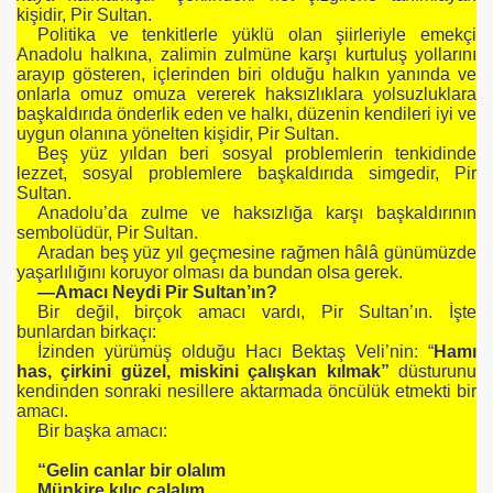
kişidir, Pir Sultan.
Politika ve tenkitlerle yüklü olan şiirleriyle emekçi
Anadolu halkına, zalimin zulmüne karşı kurtuluş yollarını
arayıp gösteren, içlerinden biri olduğu halkın yanında ve
onlarla omuz omuza vererek haksızlıklara yolsuzluklara
başkaldırıda önderlik eden ve halkı, düzenin kendileri iyi ve
uygun olanına yönelten kişidir, Pir Sultan.
Beş yüz yıldan beri sosyal problemlerin tenkidinde
lezzet, sosyal problemlere başkaldırıda simgedir, Pir
Sultan.
Anadolu’da zulme ve haksızlığa karşı başkaldırının
sembolüdür, Pir Sultan.
Aradan beş yüz yıl geçmesine rağmen hâlâ günümüzde
yaşarlılığını koruyor olması da bundan olsa gerek.
—Amacı Neydi Pir Sultan’ın?
Bir değil, birçok amacı vardı, Pir Sultan’ın. İşte
bunlardan birkaçı:
İzinden yürümüş olduğu Hacı Bektaş Veli’nin: “
Hamı
has, çirkini güzel, miskini çalışkan kılmak”
düsturunu
kendinden sonraki nesillere aktarmada öncülük etmekti bir
amacı.
Bir başka amacı:
“Gelin canlar bir olalım
Münkire kılıç çalalım