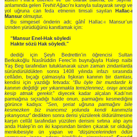
anlamında gelen
Tevhit Ağacı’
nı kanıyla sulayarak sevgi ve
yol uğruna can feda etmenin timsali sayılan
Hallac-ı
Mansur
olmuştur.
Bu simgesel önderin adı; gâhî Hallac-ı Mansur’un
izinden yürüdüğünü kanıtlamak için:
“Mansur Enel-Hak söyledi
Haktır sözü Hak söyledi.”
dediği için Şeyh Bedrettin’in öğrencisi Sultan
Berkukoğlu Nasîrüddin Ferec’in buyruğuyla Halep naibi
Yaş Beg tarafından tutuklanarak uzun zaman zindanlarda
süründürüldükten sonra 1408 yılında infazı sırasında
cellâdın, bıçağı çalmasıyla fışkıran kanının bir damlası,
kendisi için yazdığı fetvada: “
Bu öyle bir murdardır ki
kanının değdiği yer yıkanmakla temizlenmez, orayı ancak
kesip atmak gerekir.
” diyecek kadar alçalan Kadı’nın
parmağına sıçradığı halde onun, parmağını kesmediğini
görünce kadıya: “
Sen, şeriat uğruna parmağını bile
kesmezken biz inancımız yolunda kendi kanımızla
yıkanıyoruz
” dedikten sonra derisi yüzülerek öldürülmesine
karşın cellât tarafından yüzülen derisini sırtına alıp aynı
anda Halep’in on iki kapısından birden çıkarak sır olduğu
menkıbesiyle ün yapan ve “
düşüncelerinden ödün