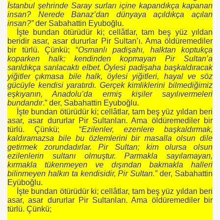
İstanbul şehrinde Saray surları içine kapandıkça kapanan
insan? Nerede Banaz’dan dünyaya açıldıkça açılan
insan?”
der Sabahattin Eyuboğlu.
İşte bundan ötürüdür ki; cellâtlar, tam beş yüz yıldan
beridir asar, asar dururlar Pir Sultan’ı. Ama öldüremediler
AYİ
bir türlü. Çünkü; “
Osmanlı padişahı, halktan koptukça
koparken halk; kendinden kopmayan Pir Sultan’a
sarıldıkça sarılacaktı elbet. Öylesi padişaha başkaldıracak
yiğitler çıkmasa bile halk, öylesi yiğitleri, hayal ve söz
gücüyle kendisi yaratırdı. Gerçek kimliklerini bilmediğimiz
eşkıyanın, Anadolu’da ermiş kişiler sayılıvermeleri
bundandır
.” der, Sabahattin Eyuboğlu.
İşte bundan ötürüdür ki; cellâtlar, tam beş yüz yıldan beri
asar, asar dururlar Pir Sultanları. Ama öldüremediler bir
türlü. Çünkü; “
Ezilenler, ezenlere başkaldırmak,
kaldıramazsa bile bu özlemlerini bir masalla olsun dile
getirmek zorundadırlar. Pir Sultan; kim olursa olsun
ezilenlerin sultanı olmuştur. Parmakla sayılamayan,
kırmakla tükenmeyen ve dışından bakmakla halleri
bilinmeyen halkın ta kendisidir, Pir Sultan.”
der, Sabahattin
Eyüboğlu.
İşte bundan ötürüdür ki; cellâtlar, tam beş yüz yıldan beri
asar, asar dururlar Pir Sultanları. Ama öldüremediler bir
türlü. Çünkü;