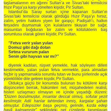
taşlamalarının en ağırını Sultan’a ve Sivas’taki temsilcisi
Hızır Paşa’ya karşı yönelten kişidir, Pir Sultan.
İstanbul’da Saray surları içine kapanan Sultan’ın
Sivas’taki temsilcisi olarak gördüğü Hızır Paşa’yı hırsız,
zalim, yetim hakkını yiyen bir gaspçı; Padişah’ı, halkın
feryadını duymamak için kulaklarını tıkayan bir sağır,
masumları boğduran bir zalim ve kötülüklerin baş
sorumlusu olarak gören kişidir, Pir Sultan.
“Fetva verir yalan yulan
Domuz gibi dağı dolan
Sırtına vururum palan
Senin gibi hayvan var mı?”
diyerek kadıları, rüşvet yemekle, hak söyleyen dilleri
kestirmekle, yalan yulan fetva vermekle, para almadan
hiçbir iş yapmamakla sorumlu tutan ve bunu şiirlerinde açık
yüreklilikle dile getiren kişidir, Pir Sultan.
Oldukça güçlü bir konumda bulunan bu kötülere karşı
düşünceleri berrak, hükümleri net, müşahedeleri realist,
hisleri uzlaşmacı olmayan ve içinde yaşadığı düzeni:
“Düzen bozulmuştur, insanlar deccal olmuş, sofular yezit
kesilmiştir. Adil hanlar tahtından inmiş, kargalar şahan
olmuştur. Edepsizler başa geçmiş, gelinde, kızda edep
hayâ kalmamıştır”
şeklindeki net çizgilerle tanımlayan