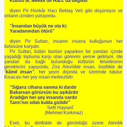
Kudüs’te, Mekke’de Hacc’da değildir”
diyen Pir Hünkâr Hacı Bektaş Veli gibi düşünüyor ve
onların izinden yürüyordu.
“İnsandan büyük ne ola ki;
Yaradanından ötürü”
diyen Pir Sultan, insanın insana kulluğunun her
türlüsüne karşıdır.
Pir Sultan, bütün bunları yaparken bir yandan içinde
yaşadığı topluma karşı olan görevini yerine getiriyor, öte
yandan da bağlı bulunduğu kültürün felsefesinin
gereklerini yapıyordu. Zira Alevilikte insan, özellikle de
“
kâmil insan”
,
her şeyin dışında ve üzerinde tutulur.
Kısacası her şey insan merkezlidir.
“Sığarız cihana sanma ki dardır
Bakarsan görürsün bu aşikârdır
Aradığın her şey insanda vardır
Tanrı’nın sıfatı kulda gizlidir”
Sefil Hayranî
(Mehmet Korkmaz)
Evet, bu dörtlükte de görüldüğü üzere Alevilik