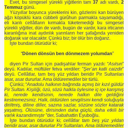
Evet, bu simgesel yürekli yiğitlerin tam
37
adı vardı,
2
Temmuz
günü.
Yüzyıllar boyunca yüreklerini kin, gözlerini kan bürüyen
İ
ağzı köpüklü kara cübbeli gürûhun parmakla sayamadığı,
eli kanlı cellâtların kırmakla tüketemediği bu simgesel
yürekli yiğitler, dün de vardı, bugün de vardır, kara irticanın
karanlığına inat aydınlık yarınların her şafağında yeniden
doğarak var olacaktır. Çünkü biz; bir ölür bin doğarız.
İşte bundan ötürüdür ki;
“
Dönen dönsün ben dönmezem yolumdan
”
A
diyen Pir Sultan için padişahlar ferman yazdı: “
Asılsın
”
deyü. Kadılar, müftüler fetva verdiler: ”
Şer’an katli caizdir
”
deyü. Cellâtlar, tam beş yüz yıldan beridir Pir Sultanları
İYOR
asar, asar dururlar. Ama öldüremediler bir türlü.
Çünkü; “
Anadolu halkının bağrında açmış bir kızıl güldür
N SAĞLAM SINIFIMDA
Pir Sultan. Kişiliği, özü, sözü halkla öylesine iç içe karışmış
ki, nerede kendisinin, nerede halkın dile geldiğini
kestiremezsiniz. Halk, öldürülen sevgilisini kendi soluğuyla
M
diriltmiş, diline diller, sazına sazlar, sözüne sözler katarak
yaşatmış. Ölüsüne, dirisinden daha güçlü, daha etkili bir
varlık kazandırmıştır
”der, Sabahattin Eyuboğlu.
İşte bundan ötürüdür ki;
cellâtlar tam beş yüz yıldan
beridir asar, asar dururlar Pir Sultanları. Ama öldüremediler