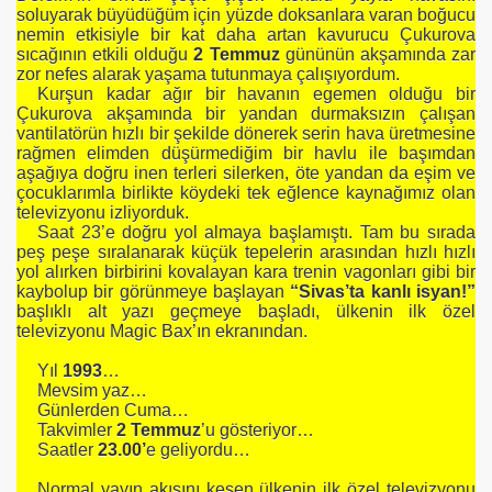
soluyarak büyüdüğüm için yüzde doksanlara varan boğucu
nemin etkisiyle bir kat daha artan kavurucu Çukurova
sıcağının etkili olduğu
2 Temmuz
gününün akşamında zar
zor nefes alarak yaşama tutunmaya çalışıyordum.
LİLER-1
Kurşun kadar ağır bir havanın egemen olduğu bir
Çukurova akşamında bir yandan durmaksızın çalışan
vantilatörün hızlı bir şekilde dönerek serin hava üretmesine
RIÇALARI
rağmen elimden düşürmediğim bir havlu ile başımdan
aşağıya doğru inen terleri silerken, öte yandan da eşim ve
çocuklarımla birlikte köydeki tek eğlence kaynağımız olan
televizyonu izliyorduk.
Saat 23’e doğru yol almaya başlamıştı. Tam bu sırada
LİLER-2
peş peşe sıralanarak küçük tepelerin arasından hızlı hızlı
yol alırken birbirini kovalayan kara trenin vagonları gibi bir
kaybolup bir görünmeye başlayan
“Sivas’ta kanlı isyan!”
başlıklı alt yazı geçmeye başladı, ülkenin ilk özel
televizyonu Magic Bax’ın ekranından.
Yıl
1993
…
Mevsim yaz…
Günlerden Cuma…
Takvimler
2 Temmuz
’u gösteriyor…
Saatler
23.00’
e geliyordu…
ARI
Normal yayın akışını kesen ülkenin ilk özel televizyonu