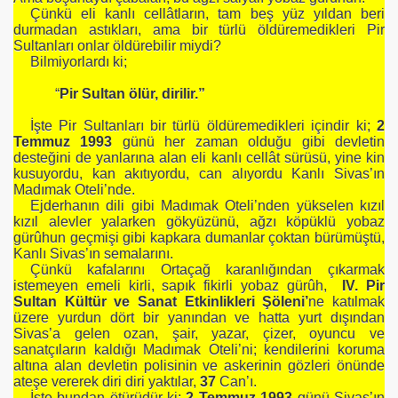
Çünkü eli kanlı cellâtların, tam beş yüz yıldan beri
durmadan astıkları, ama bir türlü öldüremedikleri Pir
LMAK
Sultanları onlar öldürebilir miydi?
Bilmiyorlardı ki;
ESİ
“
Pir Sultan ölür, dirilir.”
İşte Pir Sultanları bir türlü öldüremedikleri içindir ki;
2
Temmuz 1993
günü her zaman olduğu gibi devletin
desteğini de yanlarına alan eli kanlı cellât sürüsü, yine kin
kusuyordu, kan akıtıyordu, can alıyordu Kanlı Sivas’ın
Madımak Oteli’nde.
Ejderhanın dili gibi Madımak Oteli’nden yükselen kızıl
kızıl alevler yalarken gökyüzünü, ağzı köpüklü yobaz
gürûhun geçmişi gibi kapkara dumanlar çoktan bürümüştü,
Kanlı Sivas’ın semalarını.
Çünkü kafalarını Ortaçağ karanlığından çıkarmak
istemeyen emeli kirli, sapık fikirli yobaz gürûh,
IV. Pir
Sultan Kültür ve Sanat Etkinlikleri Şöleni’
ne katılmak
üzere yurdun dört bir yanından ve hatta yurt dışından
Sivas’a gelen ozan, şair, yazar, çizer, oyuncu ve
sanatçıların kaldığı Madımak Oteli’ni; kendilerini koruma
altına alan devletin polisinin ve askerinin gözleri önünde
ateşe vererek diri diri yaktılar,
37
Can’ı.
İşte bundan ötürüdür ki;
2 Temmuz 1993
günü Sivas’ın