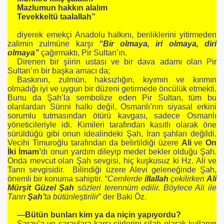
Mazlumun hakkın alalım
Tevekkeltü taalallah”
diyerek emekçi Anadolu halkını, benliklerini yitirmeden
zalimin zulmüne karşı
“Bir olmaya, iri olmaya, diri
olmaya”
çağırmaktı, Pir Sultan’ın.
Direnen bir şiirin ustası ve bir dava adamı olan Pir
Sultan’ın bir başka amacı da;
Baskının, zulmün, haksızlığın, kıyımın ve kırımın
olmadığı iyi ve uygun bir düzeni getirmede öncülük etmekti.
Bunu da Şah’la sembolize eden Pir Sultan, tüm bu
olanlardan Sünni halkı değil, Osmanlı’nın siyasal erkini
sorumlu tutmasından ötürü kavgası, sadece Osmanlı
yöneticileriyle idi. Kimileri tarafından kasıtlı olarak öne
sürüldüğü gibi onun idealindeki Şah, İran şahları değildi.
Vecihi Timuroğlu tarafından da belirtildiği üzere
Ali
ve
On
İki İmam’
dı onun yardım dileyip medet bekler olduğu Şah.
Onda mevcut olan Şah sevgisi, hiç kuşkusuz ki Hz. Ali ve
Tanrı sevgisidir. Bilindiği üzere Alevi geleneğinde Şah,
önemli bir konuma sahiptir. “
Cemlerde
illallah
çekilirken
Ali
Mürşit Güzel Şah
sözleri terennüm edilir. Böylece Ali ile
Tanrı
Şah’
ta bütünleştirilir
” der Baki Öz.
—Bütün bunları kim ya da niçin yapıyordu?
Saray’a ve saraylara karşı şiirlerini silah olarak kullanıp