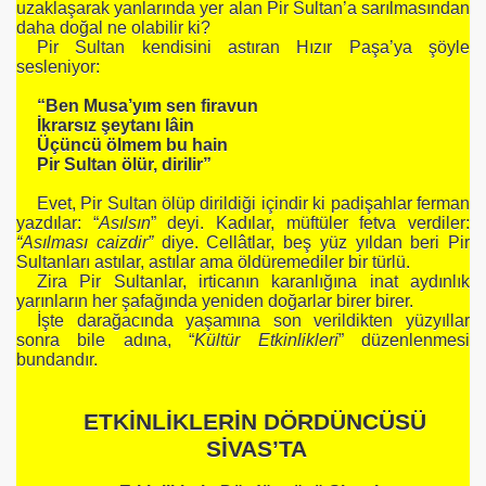
uzaklaşarak yanlarında yer alan Pir Sultan’a sarılmasından
daha doğal ne olabilir ki?
Pir Sultan kendisini astıran Hızır Paşa’ya şöyle
sesleniyor:
“Ben Musa’yım sen firavun
İkrarsız şeytanı lâin
Üçüncü ölmem bu hain
Pir Sultan ölür, dirilir”
Evet, Pir Sultan ölüp dirildiği içindir ki padişahlar ferman
yazdılar: “
Asılsın
” deyi. Kadılar, müftüler fetva verdiler:
“Asılması caizdir”
diye. Cellâtlar, beş yüz yıldan beri Pir
Sultanları astılar, astılar ama öldüremediler bir türlü.
Zira Pir Sultanlar, irticanın karanlığına inat aydınlık
yarınların her şafağında yeniden doğarlar birer birer.
İşte darağacında yaşamına son verildikten yüzyıllar
sonra bile adına, “
Kültür Etkinlikleri
” düzenlenmesi
bundandır.
ETKİNLİKLERİN DÖRDÜNCÜSÜ
SİVAS’TA