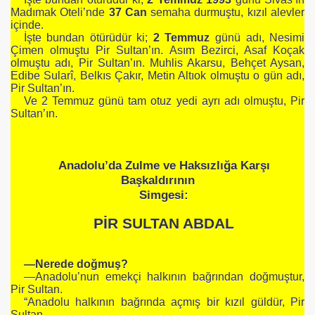
Madımak Oteli’nde
37 Can
semaha durmuştu, kızıl alevler
içinde.
İşte bundan ötürüdür ki;
2 Temmuz
günü adı, Nesimi
Çimen olmuştu Pir Sultan’ın. Asım Bezirci, Asaf Koçak
olmuştu adı, Pir Sultan’ın. Muhlis Akarsu, Behçet Aysan,
Edibe Sularî, Belkıs Çakır, Metin Altıok olmuştu o gün adı,
Pir Sultan’ın.
Ve 2 Temmuz günü tam otuz yedi ayrı adı olmuştu, Pir
Sultan’ın.
Anadolu’da Zulme ve Haksızlığa Karşı
Başkaldırının
Simgesi:
PİR SULTAN ABDAL
—Nerede doğmuş?
—Anadolu’nun emekçi halkının bağrından doğmuştur,
Pir Sultan.
“Anadolu halkının bağrında açmış bir kızıl güldür, Pir
Sultan.