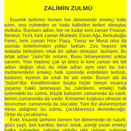
ZALİMİN ZULMÜ
İnsanlık tarihinin hemen her döneminde emekçi halkı
ezen, ona zulmeden ve hatta katleden birileri olmuştur,
mutlaka. Bunların adları, her ne kadar kimi zaman Firavun,
Nemrut, Yezit, kimi zaman Muktedir, Elvan Ağa, Berkukoğlu
Ferec, kimi zaman Hızır Paşa, Yavuz ve Murat olsa da
AMINDAN KESİTLER
aslında birbirlerinden yoktur farkları. Zira hepsini tek
noktada birleştiren ortak bir adları olmuştur, bunların. Bu
ortak adları “
zalim
”dir onların. Bunu bilmeyenimiz yoktur
EYİMLER SÖZLÜĞÜ
sanırım. Yine hepimiz çok iyi biliriz ki kimi zaman tek tek
adları değişir olsa da ortak adları aynı olan bu zat-ı
muhteremlerin emekçi halk üzerinde estirdikleri terörün,
baskının, kıyımın da ortak bir adı vardır. Bunun adı da
“
zulüm”
dür. Kendilerinden başka hiçbir bireye insanca
yaşama hakkı tanımayan bu zalimlerin, emekçi halk
üzerindeki bu zulmü, büyük babamın zamanında da vardı,
benim zamanımda da vardır. Kimsenin kuşkusu olmasın ki
torunumun zamanında da olacaktır. Yani biz atalarımızdan
miras aldığımız bu zulmü, çocuklarımıza devredeceğiz.
Onlar da çocuklarına…
Evet. İnsanlık tarihinin hemen her döneminde eli nasırlı,
KKINDA İLGİNÇ BİLGİLER
gözü yaşlı, beli kambur, benzi soluk, yüreği yaralı emekçi
halka zulmeden zalimler olduğu gibi onların zulmüne