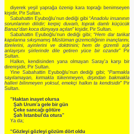
diyerek yeşil yaprağa özenip kara toprağı benimseyen
kişidir, Pir Sultan.
Sabahattin Eyuboğlu’nun dediği gibi “
Anadolu insanının
sorunlarının dilidir; kerpiç duvarlı, toprak damlı küçücük
Banaz’dan koca dünyaya açılan
” kişidir, Pir Sultan.
Sabahattin Eyuboğlu’nun dediği gibi; “
Hem dar tarikat
kapılarına sıkışmamış Müslüman gizemciliğinin inançlarını,
törelerini, ayinlerini ve doktrinini; hem de gizemli aşk
anlayışını şiirlerinde dile getiren yüce bir ozandır”
Pir
Sultan.
Halkın, kendisinden yana olmayan Saray’a karşı bir
direnişidir, Pir Sultan.
Yine Sabahattin Eyuboğlu’nun dediği gibi; “
Parmakla
sayılamayan, kırmakla tükenmeyen, dışından bakmakla
halleri bilinmeyen yoksul, emekçi halkın ta kendisidir
” Pir
Sultan.
“Haktan inayet olursa
Şah Urum’a gele bir gün
Çeke sancağı götüre
Şah İstanbul’da otura”
Ya da;
“Gözleyi gözleyi gözüm dört oldu