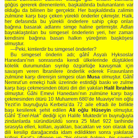
göğüs gererek direnenlerin, başkaldırıda bulunanların var
olduğu da bilinen bir gerçektir. Her başkaldırıda zalimin
zulmüne karşı başı çeken yürekli önderler çıkmıştır. Halk,
her defasında bu yürekli önderlere sahip çıkıp onları
bağrına basarak adlarını simge haline getirmiştir. Adları
bayraklaştırılan bu simgesel önderlerin yeri, her zaman
kendisini bağrına basan halkın yüreğinin başköşesi
olmuştur.
—Peki, kimlerdir bu simgesel önderler?
Bu simgesel önderin adı; gâhî Asyalı Hyksoslar
Hanedanı’nın sonrasında kendi ülkelerinde düştükleri
kölelik durumundan sıyrılıp özgürlüğe kavuşmak için
savaşım veren İbranilere önderlik ederek Firavunların
zulmüne karşı direnişin simgesi olan
Musa
olmuştur. Gâhî
Nemrut’un emekçi halk üzerinde estirdiği baskı ve zulme
karşı başı çekmesinden ötürü diri diri yakılan
Halil İbrahim
S Mİ?
olmuştur. Gâhi Emevi Hanedanı’nın zulmüne karşı başı
çekmesinden ötürü 10 Muharrem 680’de Muaviye’nin oğlu
Yezit’in buyruğuyla Kerbela’da 72 aile efradı ile birlikte
DE VARDI
başı kesilerek şehit edilen
Ali oğlu Hüseyin
olmuştur.
Gâhî
“Enel-Hak”
dediği için Halife Muktedir’in buyruğuyla
VE ÖTEKİ DÜNYA
zindanlarda süründürüldü sonra 25 Mart 922 tarihinde
sırasıyla elleri, kolları, ayakları, bacakları ve son olarak da
LER
dili kesilip darağacında idam edildikten sonra yakılarak
külleri Fırat’a üflenen ve “
bir olarak bakma, bir sayma
”