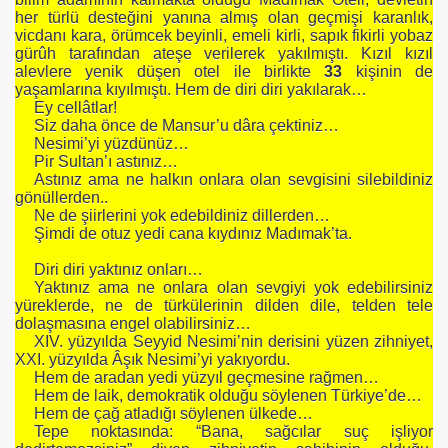
her türlü desteğini yanına almış olan geçmişi karanlık,
vicdanı kara, örümcek beyinli, emeli kirli, sapık fikirli yobaz
gürûh tarafından ateşe verilerek yakılmıştı. Kızıl kızıl
alevlere yenik düşen otel ile birlikte
33
kişinin de
yaşamlarına kıyılmıştı. Hem de diri diri yakılarak…
Ey cellâtlar!
Siz daha önce de Mansur’u dâra çektiniz…
Nesimi’yi yüzdünüz…
Pir Sultan’ı astınız…
AN ADAM
Astınız ama ne halkın onlara olan sevgisini silebildiniz
gönüllerden..
N ADAMI
Ne de şiirlerini yok edebildiniz dillerden…
Şimdi de otuz yedi cana kıydınız Madımak’ta.
Diri diri yaktınız onları…
Yaktınız ama ne onlara olan sevgiyi yok edebilirsiniz
yüreklerde, ne de türkülerinin dilden dile, telden tele
dolaşmasına engel olabilirsiniz…
XIV. yüzyılda Seyyid Nesimi’nin derisini yüzen zihniyet,
XXI. yüzyılda Âşık Nesimi’yi yakıyordu.
Hem de aradan yedi yüzyıl geçmesine rağmen…
Hem de laik, demokratik olduğu söylenen Türkiye’de…
Hem de çağ atladığı söylenen ülkede…
AM ANNE
Tepe noktasında: “Bana, sağcılar suç işliyor