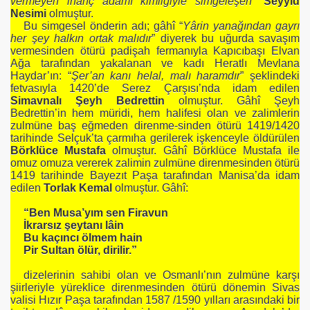
vermeyen inanç adamı kimliğiyle simgeleşen
”
Seyyid
Nesimi
olmuştur.
Bu simgesel önderin adı; gâhî “
Yârin yanağından gayrı
her şey halkın ortak malıdır
” diyerek bu uğurda savaşım
vermesinden ötürü padişah fermanıyla Kapıcıbaşı Elvan
Ağa tarafından yakalanan ve kadı Heratlı Mevlana
Haydar’ın: “
Şer’an kanı helal, malı haramdır
” şeklindeki
fetvasıyla 1420’de Serez Çarşısı’nda idam edilen
Simavnalı Şeyh Bedrettin
olmuştur. Gâhî Şeyh
Bedrettin’in hem müridi, hem halifesi olan ve zalimlerin
zulmüne baş eğmeden direnme-sinden ötürü 1419/1420
tarihinde Selçuk’ta çarmıha gerilerek işkenceyle öldürülen
RI VE TANRIÇALARI
Börklüce Mustafa
olmuştur. Gâhî Börklüce Mustafa ile
omuz omuza vererek zalimin zulmüne direnmesinden ötürü
1419 tarihinde Bayezıt Paşa tarafından Manisa’da idam
ESKİ ADLARI
edilen
Torlak Kemal
olmuştur. Gâhî:
“Ben Musa’yım sen Firavun
İkrarsız şeytanı lâin
Bu kaçıncı ölmem hain
Pir Sultan ölür, dirilir.”
dizelerinin sahibi olan ve Osmanlı’nın zulmüne karşı
şiirleriyle yüreklice direnmesinden ötürü dönemin Sivas
valisi Hızır Paşa tarafından 1587 /1590 yılları arasındaki bir