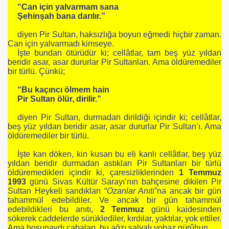
“Can için yalvarmam sana
Şehinşah bana darılır.”
diyen Pir Sultan, haksızlığa boyun eğmedi hiçbir zaman.
Can için yalvarmadı kimseye.
İşte bundan ötürüdür ki; cellâtlar, tam beş yüz yıldan
beridir asar, asar dururlar Pir Sultanları. Ama öldüremediler
bir türlü. Çünkü;
“Bu kaçıncı ölmem hain
Pir Sultan ölür, dirilir.”
diyen Pir Sultan, durmadan dirildiği içindir ki; cellâtlar,
beş yüz yıldan beridir asar, asar dururlar Pir Sultan’ı. Ama
öldüremediler bir türlü.
I'NI ANLATIYOR
İşte kan döken, kin kusan bu eli kanlı cellâtlar, beş yüz
yıldan beridir durmadan astıkları Pir Sultanları bir türlü
AMI'NI ANLATIYOR
öldüremedikleri içindir ki, çaresizliklerinden
1 Temmuz
1993
günü Sivas Kültür Sarayı’nın bahçesine dikilen Pir
LİAMI'NI ANLATIYOR
Sultan Heykeli sandıkları “
Ozanlar Anıtı
”na ancak bir gün
tahammül edebildiler. Ve ancak bir gün tahammül
LİAMI'NI ANLATIYOR
edebildikleri bu anıtı
, 2 Temmuz
günü kaidesinden
sökerek caddelerde sürüklediler, kırdılar, yaktılar, yok ettiler.
Ama boşunaydı çabaları, bu ağzı salyalı yobaz gürûhun.
'NI ANLATIYOR