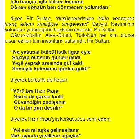
İşte hançer, işte kellem keserse
Dönen dönsün ben dönmezem yolumdan”
diyen Pir Sultan, “
düşüncelerinden ödün vermeyen
inanç adamı kimliğiyle simgeleşen
” Seyyid Nesimi’nin
yolundan yürüdüğünü haykıran insandır, Pir Sultan.
Gâvur-Müslim, Alevi-Sünni, Türk-Kürt her kim olursa
olsun ezilen tüm insanların sultanıdır, Pir Sultan.
“Ne yatarsın bülbül kalk figan eyle
Şakıyıp ötmenin günleri geldi
Yeşil yaprak arasında gül kaldı
Söyleyip kokmanın günleri geldi”
diyerek bülbülle dertleşen;
“Yürü bre Hızır Paşa
Senin de çarkın kırılır
Güvendiğin padişahın
O da bir gün devrilir”
diyerek Hızır Paşa’yla korkusuzca cenk eden;
“Yel esti mi aşka gelir sallanır
Mart ayında yeşillenir ağaçlar”