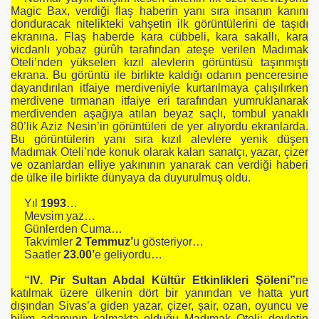
Magic Bax, verdiği flaş haberin yanı sıra insanın kanını
AYAYIM
donduracak nitelikteki vahşetin ilk görüntülerini de taşıdı
ekranına. Flaş haberde kara cübbeli, kara sakallı, kara
IZ MİRAS: ZALİMİN ZULMÜ
vicdanlı yobaz gürûh tarafından ateşe verilen Madımak
Oteli’nden yükselen kızıl alevlerin görüntüsü taşınmıştı
ekrana. Bu görüntü ile birlikte kaldığı odanın penceresine
dayandırılan itfaiye merdiveniyle kurtarılmaya çalışılırken
merdivene tırmanan itfaiye eri tarafından yumruklanarak
merdivenden aşağıya atılan beyaz saçlı, tombul yanaklı
80’lik Aziz Nesin’in görüntüleri de yer alıyordu ekranlarda.
Bu görüntülerin yanı sıra kızıl alevlere yenik düşen
Madımak Oteli’nde konuk olarak kalan sanatçı, yazar, çizer
ve ozanlardan elliye yakınının yanarak can verdiği haberi
de ülke ile birlikte dünyaya da duyurulmuş oldu.
Yıl
1993
…
Mevsim yaz…
Günlerden Cuma…
Takvimler
2 Temmuz’
u gösteriyor…
Saatler
23.00’
e geliyordu…
“IV. Pir Sultan Abdal Kültür Etkinlikleri Şöleni”
ne
katılmak üzere ülkenin dört bir yanından ve hatta yurt
dışından Sivas’a giden yazar, çizer, şair, ozan, oyuncu ve
bilim adamının kalmakta olduğu Madımak Oteli; devletin